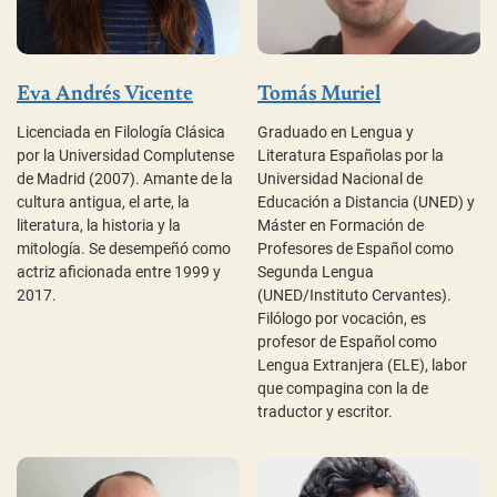
I
Eva Andrés Vicente
Tomás Muriel
Li
Licenciada en Filología Clásica
Graduado en Lengua y
Ha
por la Universidad Complutense
Literatura Españolas por la
Un
de Madrid (2007). Amante de la
Universidad Nacional de
(U
cultura antigua, el arte, la
Educación a Distancia (UNED) y
Li
literatura, la historia y la
Máster en Formación de
re
mitología. Se desempeñó como
Profesores de Español como
Pa
actriz aficionada entre 1999 y
Segunda Lengua
ha
2017.
(UNED/Instituto Cervantes).
es
Filólogo por vocación, es
de
profesor de Español como
se
Lengua Extranjera (ELE), labor
Es
que compagina con la de
traductor y escritor.