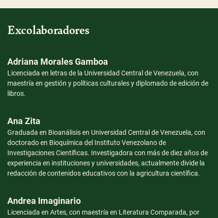
Excolaboradores
Adriana Morales Gamboa
I
Licenciada en letras de la Universidad Central de Venezuela, con
li
maestría en gestión y políticas culturales y diplomado de edición de
Ve
libros.
Un
pe
cu
Ana Zita
Graduada en Bioanálisis en Universidad Central de Venezuela, con
C
doctorado en Bioquímica del Instituto Venezolano de
Investigaciones Científicas. Investigadora con más de diez años de
Té
experiencia en instituciones y universidades, actualmente divide la
Te
redacción de contenidos educativos con la agricultura científica.
Te
(2
Andrea Imaginario
C
Licenciada en Artes, con maestría en Literatura Comparada, por