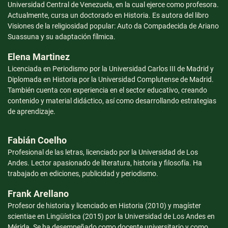
Universidad Central de Venezuela, en la cual ejerce como profesora.
Pr
Actualmente, cursa un doctorado en Historia. Es autora del libro
co
Visiones de la religiosidad popular: Auto da Compadecida de Ariano
po
Suassuna y su adaptación fílmica.
C
Elena Martinez
Gr
Licenciada en Periodismo por la Universidad Carlos III de Madrid y
Es
Diplomada en Historia por la Universidad Complutense de Madrid.
Po
También cuenta con experiencia en el sector educativo, creando
So
contenido y material didáctico, así como desarrollando estrategias
de aprendizaje.
Fabián Coelho
Profesional de las letras, licenciado por la Universidad de Los
Andes. Lector apasionado de literatura, historia y filosofía. Ha
trabajado en ediciones, publicidad y periodismo.
Frank Arellano
Profesor de historia y licenciado en Historia (2010) y magíster
scientiae en Lingüística (2015) por la Universidad de Los Andes en
Mérida. Se ha desempeñado como docente universitario y como