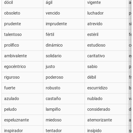
dócil
ágil
vigente
ac
obsoleto
vencido
luchador
pe
prudente
imprudente
atrevido
si
talentoso
fértil
estéril
f
prolífico
dinámico
estudioso
c
ambivalente
solidario
caritativo
eg
egocéntrico
justo
sabio
pa
riguroso
poderoso
débil
fr
fuerte
robusto
escurridizo
b
azulado
castaño
nublado
v
peludo
lampiño
considerado
d
espeluznante
miedoso
atemorizante
a
inspirador
tentador
insípido
so