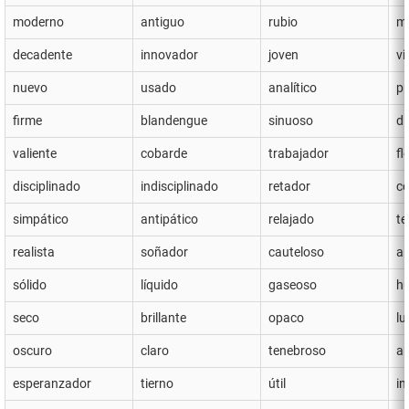
moderno
antiguo
rubio
m
decadente
innovador
joven
vi
nuevo
usado
analítico
pr
firme
blandengue
sinuoso
di
valiente
cobarde
trabajador
fl
disciplinado
indisciplinado
retador
co
simpático
antipático
relajado
te
realista
soñador
cauteloso
ar
sólido
líquido
gaseoso
h
seco
brillante
opaco
l
oscuro
claro
tenebroso
a
esperanzador
tierno
útil
in