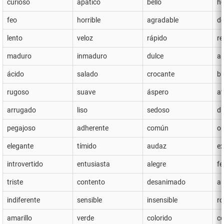
curioso
apático
bello
h
feo
horrible
agradable
d
lento
veloz
rápido
re
maduro
inmaduro
dulce
a
ácido
salado
crocante
b
rugoso
suave
áspero
at
arrugado
liso
sedoso
d
pegajoso
adherente
común
or
elegante
tímido
audaz
ex
introvertido
entusiasta
alegre
fe
triste
contento
desanimado
a
indiferente
sensible
insensible
ro
amarillo
verde
colorido
c