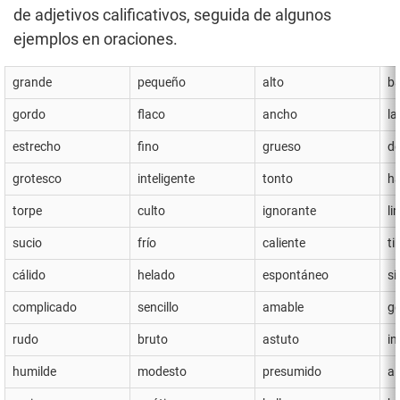
de adjetivos calificativos, seguida de algunos
ejemplos en oraciones.
grande
pequeño
alto
ba
gordo
flaco
ancho
la
estrecho
fino
grueso
de
grotesco
inteligente
tonto
há
torpe
culto
ignorante
li
sucio
frío
caliente
ti
cálido
helado
espontáneo
si
complicado
sencillo
amable
ge
rudo
bruto
astuto
i
humilde
modesto
presumido
al