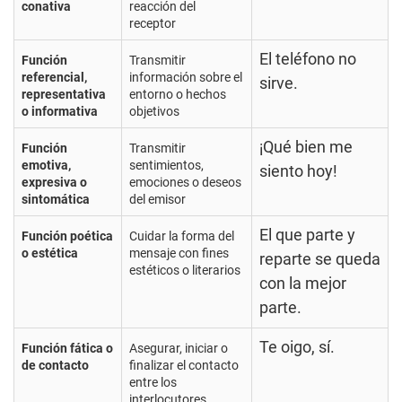
conativa
reacción del
receptor
El teléfono no
Función
Transmitir
referencial,
información sobre el
sirve.
representativa
entorno o hechos
o informativa
objetivos
¡Qué bien me
Función
Transmitir
emotiva,
sentimientos,
siento hoy!
expresiva o
emociones o deseos
sintomática
del emisor
El que parte y
Función poética
Cuidar la forma del
o estética
mensaje con fines
reparte se queda
estéticos o literarios
con la mejor
parte.
Te oigo, sí.
Función fática o
Asegurar, iniciar o
de contacto
finalizar el contacto
entre los
interlocutores