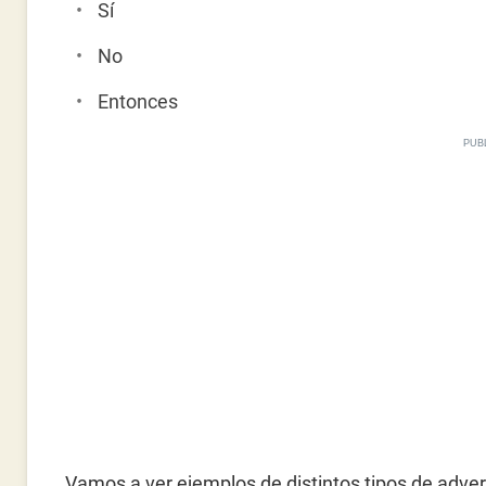
Sí
No
Entonces
Vamos a ver ejemplos de distintos tipos de adver