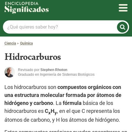
Enciclopedia Significados
¿Qué
quieres
saber
Ciencia
Química
hoy?
Hidrocarburos
Revisado por
Stephen Rhoton
Graduado en Ingeniería de Sistemas Biológicos
Los hidrocarburos son
compuestos orgánicos con
una estructura molecular formada por átomos de
hidrógeno y carbono
. La
fórmula
básica de los
hidrocarburos es
C
H
, en el que C representa los
x
y
átomos de carbono, y H los átomos de hidrógeno.