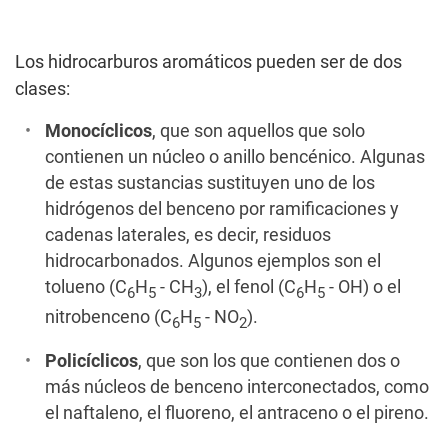
Los hidrocarburos aromáticos pueden ser de dos
clases:
Monocíclicos
, que son aquellos que solo
contienen un núcleo o anillo bencénico. Algunas
de estas sustancias sustituyen uno de los
hidrógenos del benceno por ramificaciones y
cadenas laterales, es decir, residuos
hidrocarbonados. Algunos ejemplos son el
tolueno (C
H
- CH
), el fenol (C
H
- OH) o el
6
5
3
6
5
nitrobenceno (C
H
- NO
).
6
5
2
Policíclicos
, que son los que contienen dos o
más núcleos de benceno interconectados, como
el naftaleno, el fluoreno, el antraceno o el pireno.