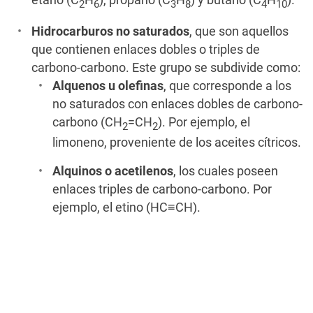
etano (C
H
), propano (C
H
) y butano (C
H
).
2
6
3
8
4
10
Hidrocarburos no saturados
, que son aquellos
que contienen enlaces dobles o triples de
carbono-carbono. Este grupo se subdivide como:
Alquenos u olefinas
, que corresponde a los
no saturados con enlaces dobles de carbono-
carbono (CH
=CH
). Por ejemplo, el
2
2
limoneno, proveniente de los aceites cítricos.
Alquinos o acetilenos
, los cuales poseen
enlaces triples de carbono-carbono. Por
ejemplo, el etino (HC≡CH).