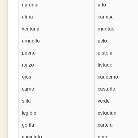
naranja
alto
alma
camisa
ventana
mantas
amarillo
pelo
puerta
pistola
rojizo
listado
ojos
cuaderno
carne
castaño
silla
verde
legible
estudian
gorila
cartera
eucalipto
pino