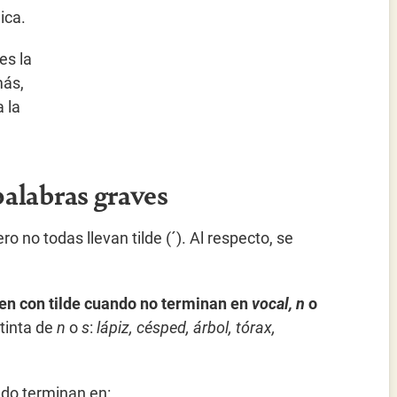
ica.
 es la
más,
a la
palabras graves
o no todas llevan tilde (´). Al respecto, se
en con tilde cuando
no terminan en
vocal, n
o
tinta de
n
o
s
:
lápiz, césped, árbol, tórax,
do terminan en: