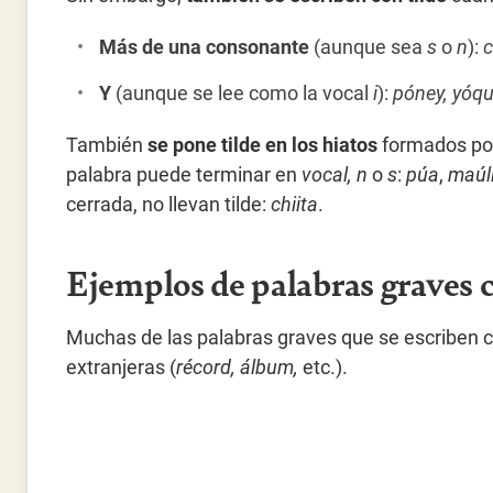
Más de una consonante
(aunque sea
s
o
n
):
c
Y
(aunque se lee como la vocal
i
):
póney, yóq
También
se pone tilde en los hiatos
formados por
palabra puede terminar en
vocal, n
o
s
:
púa
,
maúll
cerrada, no llevan tilde:
chiita
.
Ejemplos de palabras graves c
Muchas de las palabras graves que se escriben c
extranjeras (
récord, álbum,
etc.).