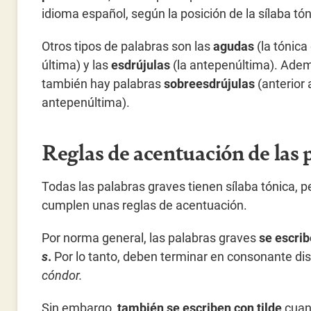
idioma español, según la posición de la sílaba tón
Otros tipos de palabras son las
agudas
(la tónica
última) y las
esdrújulas
(la antepenúltima). Ade
también hay palabras
sobreesdrújulas
(anterior 
antepenúltima).
Reglas de acentuación de las 
Todas las palabras graves tienen sílaba tónica, per
cumplen unas reglas de acentuación.
Por norma general, las palabras graves
se escrib
s
.
Por lo tanto, deben terminar en consonante dis
cóndor.
Sin embargo,
también se escriben con tilde
cuan