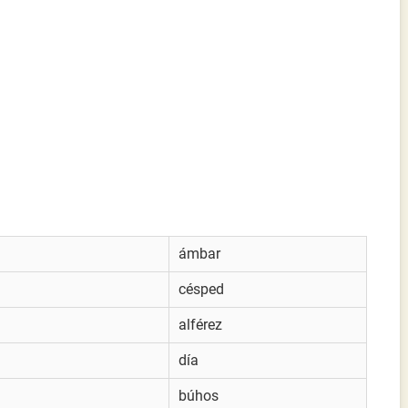
ámbar
césped
alférez
día
búhos