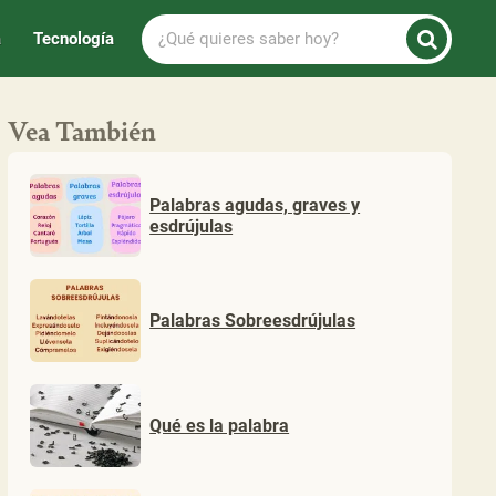
¿Qué
a
Tecnología
quieres
saber
hoy?
Vea También
Palabras agudas, graves y
esdrújulas
Palabras Sobreesdrújulas
Qué es la palabra