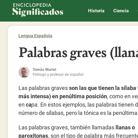
Enciclopedia Significados
Historia
Ciencia
Lengua Española
Palabras graves (llan
Tomás Muriel
Filólogo y profesor de español
Las palabras graves
son las que tienen la sílaba 
más intensa) en penúltima posición
, como en
ve
en
ca
pa.
En estos ejemplos, las palabras tienen d
número de sílabas, pero la tónica es la penúltima
Las palabras graves, también llamadas
llanas o
paroxítonas
, son el tipo de palabra más frecuent