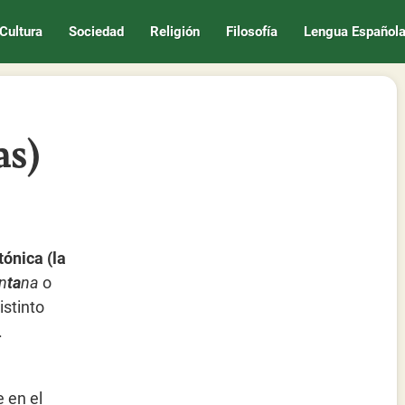
Cultura
Sociedad
Religión
Filosofía
Lengua Español
as)
tónica (la
n
ta
na
o
istinto
.
e en el