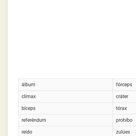
álbum
fórceps
clímax
cráter
bíceps
tórax
referéndum
prohíbo
reído
zulúes