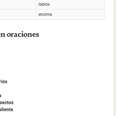
labios
encima
en oraciones
rios
a
nsectos
aliente