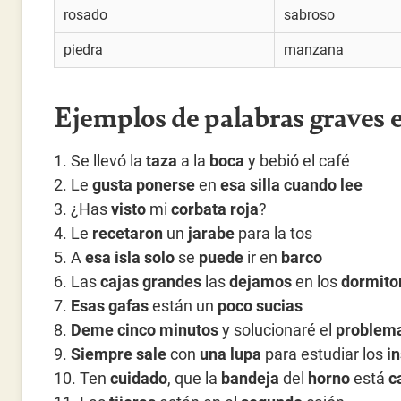
rosado
sabroso
piedra
manzana
Ejemplos de palabras graves 
1. Se llevó la
taza
a la
boca
y bebió el café
2. Le
gusta ponerse
en
esa silla cuando lee
3. ¿Has
visto
mi
corbata roja
?
4. Le
recetaron
un
jarabe
para la tos
5. A
esa isla solo
se
puede
ir en
barco
6. Las
cajas grandes
las
dejamos
en los
dormito
7.
Esas gafas
están un
poco sucias
8.
Deme cinco minutos
y solucionaré el
problem
9.
Siempre sale
con
una lupa
para estudiar los
i
10. Ten
cuidado
, que la
bandeja
del
horno
está
c