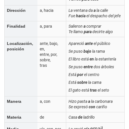
Dirección
a, hacia
La ventana da
a
la calle
Fue
hacia
el despacho del jefe
Finalidad
a, para
Salieron
a
comprar
Te llamo
para
decirte algo
Localización,
ante, bajo,
Apareció
ante
el público
posición
en,
Se puso
bajo
la rama
entre, por,
El libro está
en
la estantería
sobre,
tras
Se puso
entre
dos árboles
Está
por
el centro
Está
sobre
la cama
El gato está
tras
el seto
Manera
a, con
Hizo pasta
a
la carbonara
Se expresó
con
cariño
Materia
de
Casa
de
ladrillo
email
Medio,
vía, con, por,
Lo envió
vía