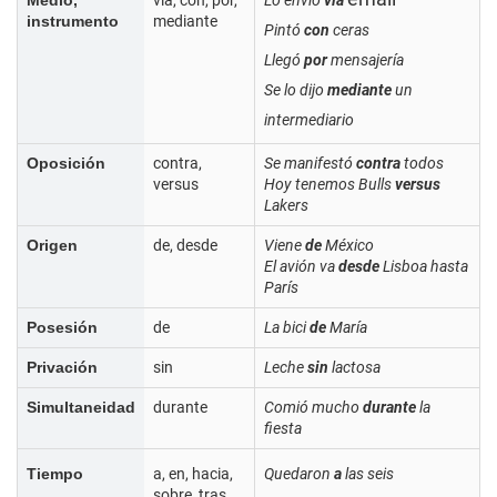
instrumento
mediante
Pintó
con
ceras
Llegó
por
mensajería
Se lo dijo
mediante
un
intermediario
Oposición
contra,
Se manifestó
contra
todos
versus
Hoy tenemos Bulls
versus
Lakers
Origen
de, desde
Viene
de
México
El avión va
desde
Lisboa hasta
París
Posesión
de
La bici
de
María
Privación
sin
Leche
sin
lactosa
Simultaneidad
durante
Comió mucho
durante
la
fiesta
Tiempo
a, en, hacia,
Quedaron
a
las seis
sobre, tras