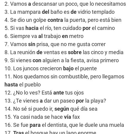
2. Vamos
a
descansar un poco, que lo necesitamos
3. La mampara
del
baño es
de
vidrio templado
4. Se dio un golpe
contra
la puerta, pero está bien
5. Si vas
hacia
el río, ten cuidado
por
el camino
6. Siempre va
al
trabajo
en
metro
7. Vamos
sin
prisa, que no me gusta correr
8. La reunión
de
ventas es
sobre
las cinco y media
9. Si vienes
con
alguien a la fiesta, avisa primero
10. Los juncos crecieron
bajo
el puente
11. Nos quedamos sin combustible, pero llegamos
hasta
el pueblo
12. ¿No lo ves? Está
ante
tus ojos
13. ¿Te vienes
a
dar un paseo
por
la playa?
14. No sé si puedo ir,
según
qué día sea
15. Ya casi nada se hace
vía
fax
16. Se fue
para
el dentista, que le duele una muela
17.
Tras
el bosque hay un lago enorme