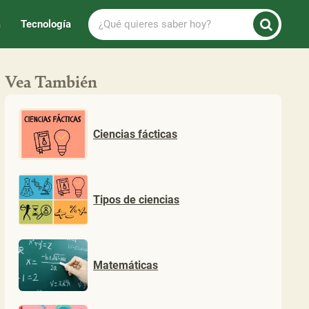
¿Qué
a
Tecnología
quieres
saber
hoy?
Vea También
Ciencias fácticas
Tipos de ciencias
Matemáticas