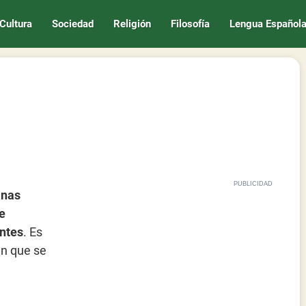
Cultura
Sociedad
Religión
Filosofía
Lengua Español
inas
e
entes
. Es
en que se