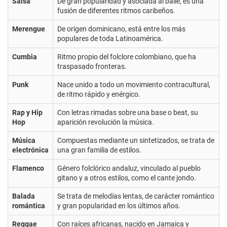
Salsa
De gran popularidad y asociada al baile, es una
fusión de diferentes ritmos caribeños.
Merengue
De origen dominicano, está entre los más
populares de toda Latinoamérica.
Cumbia
Ritmo propio del folclore colombiano, que ha
traspasado fronteras.
Punk
Nace unido a todo un movimiento contracultural,
de ritmo rápido y enérgico.
Rap y Hip
Con letras rimadas sobre una base o beat, su
Hop
aparición revolución la música.
Música
Compuestas mediante un sintetizados, se trata de
electrónica
una gran familia de estilos.
Flamenco
Género folclórico andaluz, vinculado al pueblo
gitano y a otros estilos, como el cante jondo.
Balada
Se trata de melodías lentas, de carácter romántico
romántica
y gran popularidad en los últimos años.
Reggae
Con raíces africanas, nacido en Jamaica y