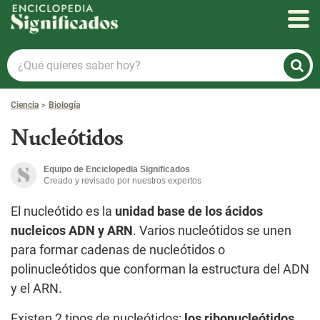
Enciclopedia Significados
¿Qué
quieres
saber
Ciencia
Biología
hoy?
Nucleótidos
Equipo de Enciclopedia Significados
Creado y revisado por nuestros expertos
El nucleótido es la
unidad base de los ácidos
nucleicos ADN y ARN
. Varios nucleótidos se unen
para formar cadenas de nucleótidos o
polinucleótidos que conforman la estructura del ADN
y el ARN.
Existen 2 tipos de nucleótidos:
los ribonucleótidos