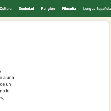
Cultura
Sociedad
Religión
Filosofía
Lengua Español
y
n a una
 de un
mo lo
es,