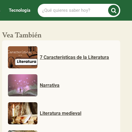
¿Qué
a
Tecnología
quieres
saber
hoy?
Vea También
7 Características de la Literatura
Narrativa
Literatura medieval