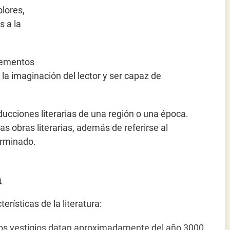
lores,
s a la
elementos
r la imaginación del lector y ser capaz de
ucciones literarias de una región o una época.
as obras literarias, además de referirse al
erminado.
a
erísticas de la literatura:
eros vestigios datan aproximadamente del año 3000