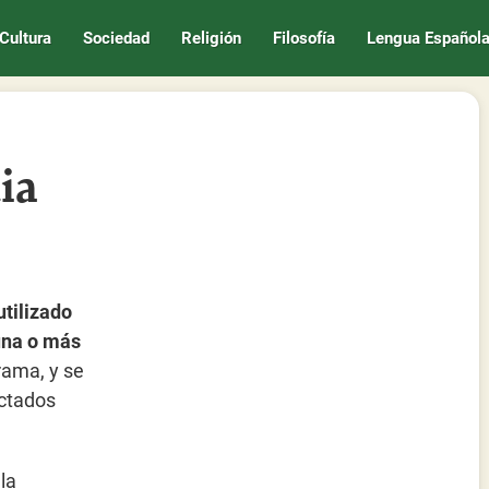
Cultura
Sociedad
Religión
Filosofía
Lengua Español
ia
utilizado
una o más
grama, y se
ectados
la