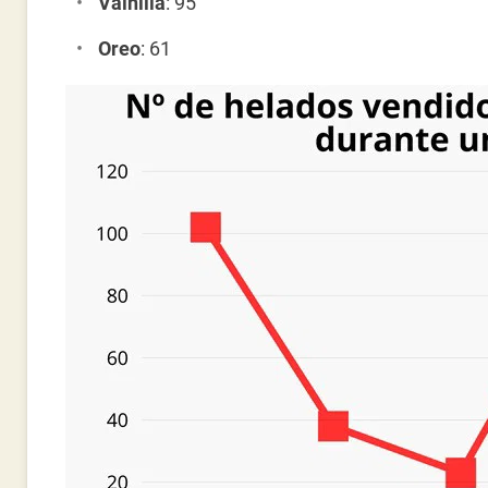
Vainilla
: 95
Oreo
: 61