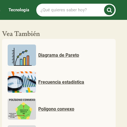
¿Qué
a
Tecnología
quieres
saber
hoy?
Vea También
Diagrama de Pareto
Frecuencia estadística
Polígono convexo