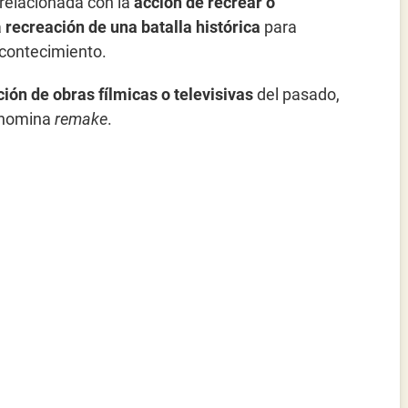
relacionada con la
acción de recrear o
a
recreación de una batalla histórica
para
acontecimiento.
ión de obras fílmicas o televisivas
del pasado,
denomina
remake
.