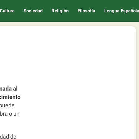
Cultura
Sociedad
Religión
Filosofía
Lengua Español
inada al
cimiento
 puede
bra o un
idad de