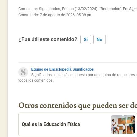
Cómo citar: Significados, Equipo (13/02/2024). "Recreación". En:
Sign
Consultado:
7 de agosto de 2026, 05:38 pm.
¿Fue útil este contenido?
Sí
No
Este contenido contiene información incorrecta
Equipo de Enciclopedia Significados
Este contenido no tiene la información que busco
Significados.com está compuesto por un equipo de redactores es
todos los contenidos.
Otro
Otros contenidos que pueden ser de
Qué es la Educación Física