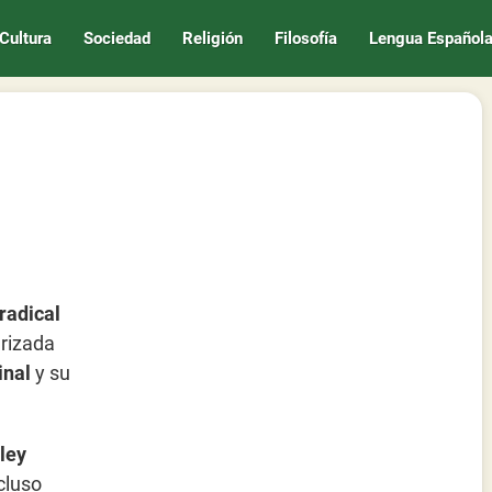
Cultura
Sociedad
Religión
Filosofía
Lengua Español
 radical
erizada
inal
y su
ley
cluso