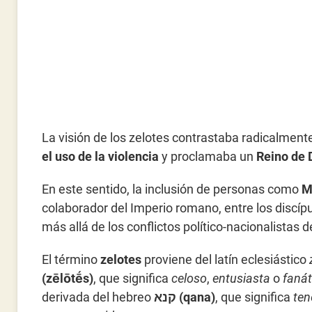
La visión de los zelotes contrastaba radicalment
el uso de la violencia
y proclamaba un
Reino de D
En este sentido, la inclusión de personas como
M
colaborador del Imperio romano, entre los discíp
más allá de los conflictos político-nacionalistas 
El término
zelotes
proviene del latín eclesiástico
(zēlōtḗs)
, que significa
celoso
,
entusiasta
o
fanát
derivada del hebreo
קנא (qana)
, que significa
ten