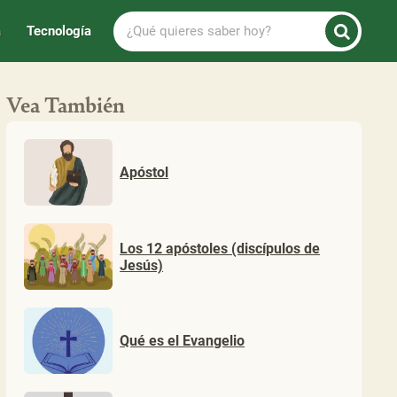
¿Qué
a
Tecnología
quieres
saber
hoy?
Vea También
Apóstol
Los 12 apóstoles (discípulos de
Jesús)
Qué es el Evangelio