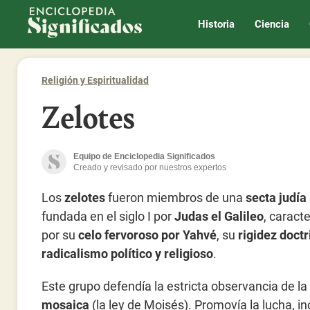
Enciclopedia Significados
Historia
Ciencia
Religión y Espiritualidad
Zelotes
Equipo de Enciclopedia Significados
Creado y revisado por nuestros expertos
Los
zelotes
fueron miembros de una
secta judía
fundada en el siglo I por
Judas el Galileo
, caract
por su
celo fervoroso por Yahvé
, su
rigidez doctr
radicalismo político y religioso
.
Este grupo defendía la estricta observancia de la
mosaica
(la ley de Moisés). Promovía la lucha, in