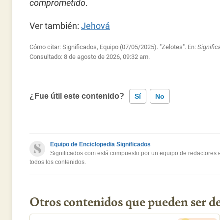
comprometido
.
Ver también:
Jehová
Cómo citar: Significados, Equipo (07/05/2025). "Zelotes". En:
Signifi
Consultado:
8 de agosto de 2026, 09:32 am.
¿Fue útil este contenido?
Sí
No
Este contenido contiene información incorrecta
Equipo de Enciclopedia Significados
Este contenido no tiene la información que busco
Significados.com está compuesto por un equipo de redactores es
todos los contenidos.
Otro
Otros contenidos que pueden ser de