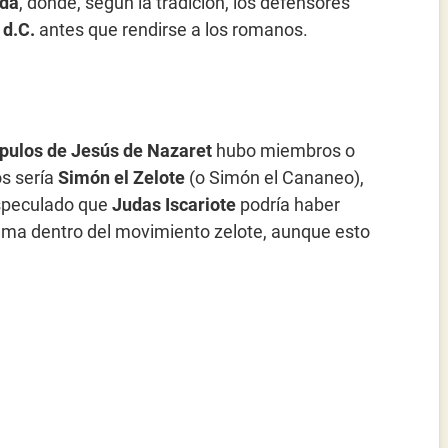
ada
, donde, según la tradición, los defensores
 d.C.
antes que rendirse a los romanos.
ípulos de Jesús de Nazaret
hubo miembros o
os sería
Simón el Zelote
(o Simón el Cananeo),
speculado que
Judas Iscariote
podría haber
rema dentro del movimiento zelote, aunque esto