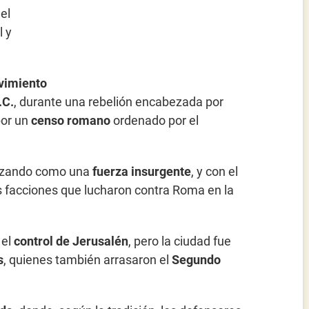
el
l y
vimiento
.C.
, durante una rebelión encabezada por
por un
censo romano
ordenado por el
anizando como una
fuerza insurgente
, y con el
s facciones que lucharon contra Roma en la
 el
control de Jerusalén
, pero la ciudad fue
s
, quienes también arrasaron el
Segundo