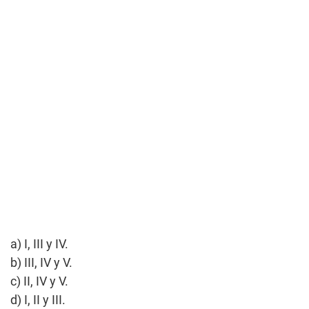
a) I, III y IV.
b) III, IV y V.
c) II, IV y V.
d) I, II y III.