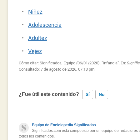
Niñez
Adolescencia
Adultez
Vejez
Cómo citar: Significados, Equipo (06/01/2020). "Infancia". En:
Signif
Consultado:
7 de agosto de 2026, 07:13 pm.
¿Fue útil este contenido?
Sí
No
Este contenido contiene información incorrecta
Equipo de Enciclopedia Significados
Este contenido no tiene la información que busco
Significados.com está compuesto por un equipo de redactores es
todos los contenidos.
Otro