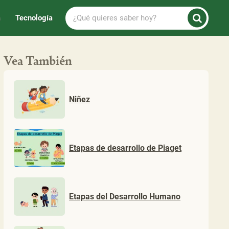
¿Qué
a
Tecnología
quieres
saber
hoy?
Vea También
Niñez
Etapas de desarrollo de Piaget
Etapas del Desarrollo Humano