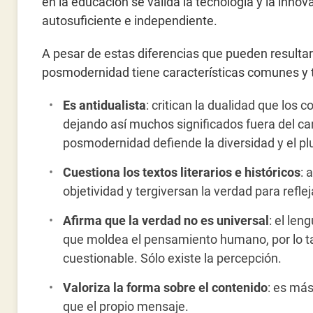
en la educación se valida la tecnología y la inn
autosuficiente e independiente.
A pesar de estas diferencias que pueden resultar 
posmodernidad tiene características comunes y t
Es antidualista
: critican la dualidad que los
dejando así muchos significados fuera del c
posmodernidad defiende la diversidad y el pl
Cuestiona los textos literarios e históricos
: 
objetividad y tergiversan la verdad para refle
Afirma que la verdad no es universal
: el len
que moldea el pensamiento humano, por lo ta
cuestionable. Sólo existe la percepción.
Valoriza la forma sobre el contenido
: es má
que el propio mensaje.