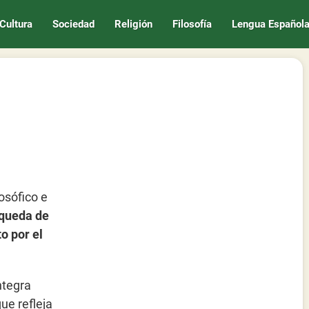
Cultura
Sociedad
Religión
Filosofía
Lengua Español
osófico e
queda de
o por el
ntegra
ue refleja