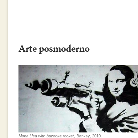
Arte posmoderno
Mona Lisa with bazooka rocket
, Banksy, 2010.