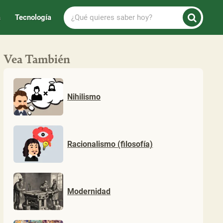
¿Qué
a
Tecnología
quieres
saber
hoy?
Vea También
Nihilismo
Racionalismo (filosofía)
Modernidad