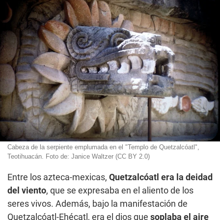
Cabeza de la serpiente emplumada en el "Templo de Quetzalcóatl",
Teotihuacán. Foto de: Janice Waltzer (CC BY 2.0)
Entre los azteca-mexicas,
Quetzalcóatl era la deidad
del viento
, que se expresaba en el aliento de los
seres vivos. Además, bajo la manifestación de
Quetzalcóatl-Ehécatl, era el dios que
soplaba el aire