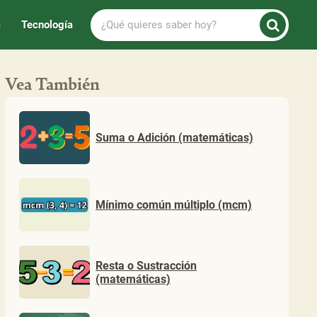
¿Qué
a
Tecnología
quieres
saber
hoy?
Vea También
Suma o Adición (matemáticas)
Mínimo común múltiplo (mcm)
Resta o Sustracción
(matemáticas)