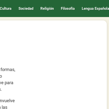
Cultura
Sociedad
Religión
Filosofía
Lengua Español
s formas,
do
ve para
.
envuelve
 las