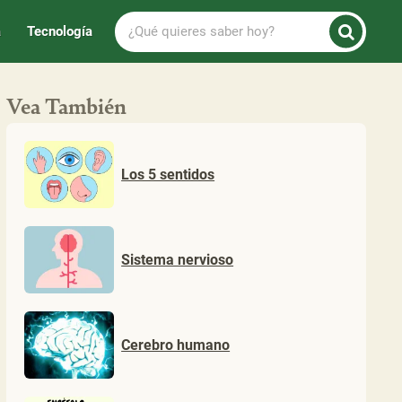
¿Qué
a
Tecnología
quieres
saber
hoy?
Vea También
Los 5 sentidos
Sistema nervioso
Cerebro humano