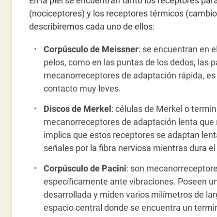
En la piel se encuentran tanto los receptores par
(nociceptores) y los receptores térmicos (cambi
describiremos cada uno de ellos:
Corpúsculo de Meissner
: se encuentran en el 
pelos, como en las puntas de los dedos, las p
mecanorreceptores de adaptación rápida, es d
contacto muy leves.
Discos de Merkel
: células de Merkel o termi
mecanorreceptores de adaptación lenta que r
implica que estos receptores se adaptan len
señales por la fibra nerviosa mientras dura el
Corpúsculo de Pacini
: son mecanorreceptore
específicamente ante vibraciones. Poseen un
desarrollada y miden varios milímetros de l
espacio central donde se encuentra un termi