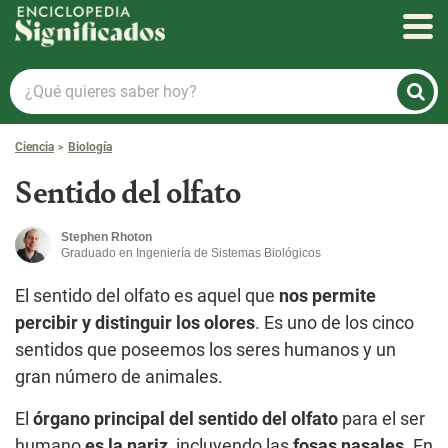
Enciclopedia Significados
¿Qué
quieres
saber
Ciencia
Biología
hoy?
Sentido del olfato
Stephen Rhoton
Graduado en Ingeniería de Sistemas Biológicos
El sentido del olfato es aquel que
nos permite
percibir y distinguir los olores
. Es uno de los cinco
sentidos que poseemos los seres humanos y un
gran número de animales.
El
órgano principal del sentido del olfato
para el ser
humano
es la nariz
, incluyendo las
fosas nasales
. En