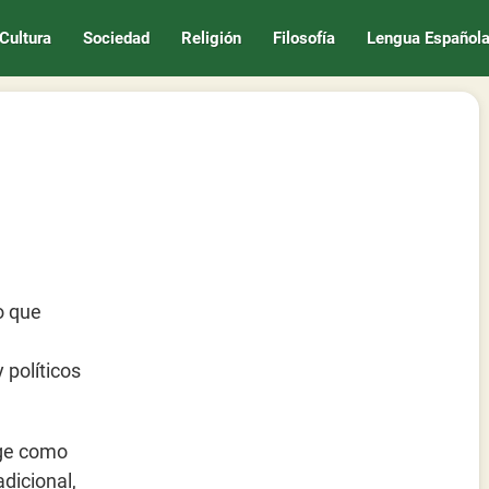
Cultura
Sociedad
Religión
Filosofía
Lengua Español
o que
 políticos
rge como
dicional,