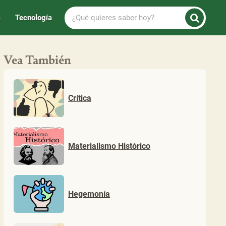
¿Qué
a
Tecnología
quieres
saber
hoy?
Vea También
Crítica
Materialismo Histórico
Hegemonía