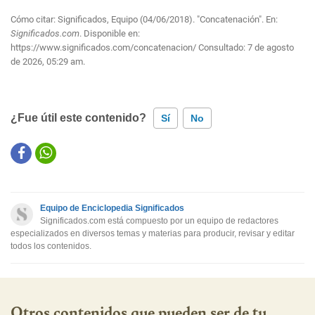
Cómo citar: Significados, Equipo (04/06/2018). "Concatenación". En:
Significados.com
. Disponible en:
https://www.significados.com/concatenacion/
Consultado:
7 de agosto
de 2026, 05:29 am.
¿Fue útil este contenido?
Sí
No
Este contenido contiene información incorrecta
Este contenido no tiene la información que busco
Equipo de Enciclopedia Significados
Otro
Significados.com está compuesto por un equipo de redactores
especializados en diversos temas y materias para producir, revisar y editar
todos los contenidos.
Otros contenidos que pueden ser de tu