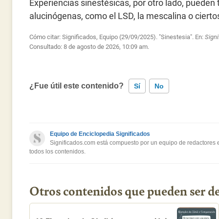
Experiencias sinestésicas, por otro lado, puede
alucinógenas, como el LSD, la mescalina o ciert
Cómo citar: Significados, Equipo (29/09/2025). "Sinestesia". En:
Sign
Consultado:
8 de agosto de 2026, 10:09 am.
¿Fue útil este contenido?
Sí
No
Este contenido contiene información incorrecta
Equipo de Enciclopedia Significados
Este contenido no tiene la información que busco
Significados.com está compuesto por un equipo de redactores es
todos los contenidos.
Otro
Otros contenidos que pueden ser de