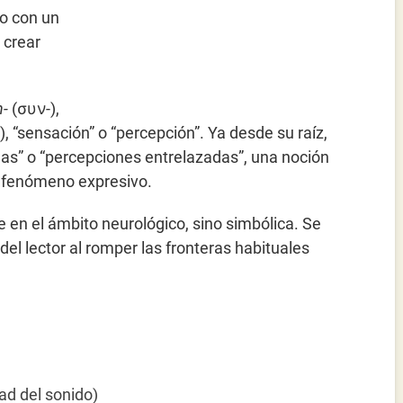
do con un
 crear
n-
(συν-),
, “sensación” o “percepción”. Ya desde su raíz,
das” o “percepciones entrelazadas”, una noción
e fenómeno expresivo.
re en el ámbito neurológico, sino simbólica. Se
del lector al romper las fronteras habituales
dad del sonido)