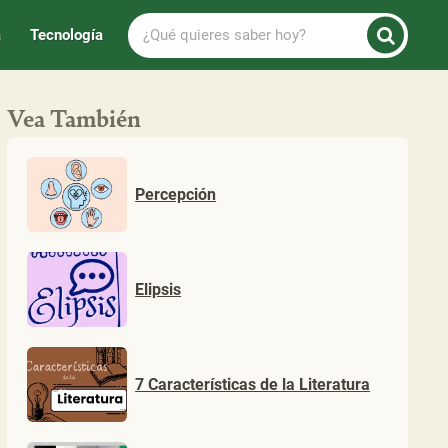
¿Qué
a
Tecnología
quieres
saber
hoy?
Vea También
Percepción
Elipsis
7 Características de la Literatura