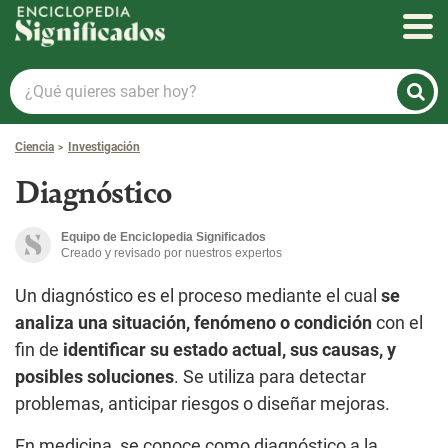
Enciclopedia Significados
¿Qué
quieres
saber
Ciencia
Investigación
hoy?
Diagnóstico
Equipo de Enciclopedia Significados
Creado y revisado por nuestros expertos
Un diagnóstico es el proceso mediante el cual
se
analiza una situación, fenómeno o condición
con el
fin de
identificar su estado actual, sus causas, y
posibles soluciones
. Se utiliza para detectar
problemas, anticipar riesgos o diseñar mejoras.
En medicina, se conoce como diagnóstico a la