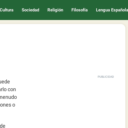
Cultura
Sociedad
Religión
Filosofía
Lengua Español
puede
arlo con
A menudo
iones o
 de