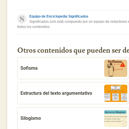
Este contenido contiene información incorrecta
Equipo de Enciclopedia Significados
Este contenido no tiene la información que busco
Significados.com está compuesto por un equipo de redactores es
todos los contenidos.
Otro
Otros contenidos que pueden ser de
Sofisma
Estructura del texto argumentativo
Silogismo