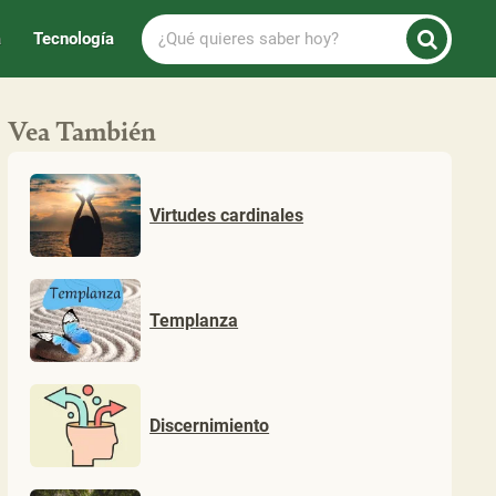
¿Qué
a
Tecnología
quieres
saber
hoy?
Vea También
Virtudes cardinales
Templanza
Discernimiento