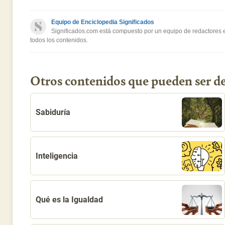
Este contenido contiene información incorrecta
Equipo de Enciclopedia Significados
Este contenido no tiene la información que busco
Significados.com está compuesto por un equipo de redactores es
todos los contenidos.
Otro
Otros contenidos que pueden ser de
Sabiduría
Inteligencia
Qué es la Igualdad