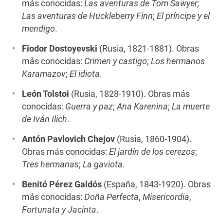
más conocidas:
Las aventuras de Tom Sawyer;
Las aventuras de Huckleberry Finn
;
El príncipe y el
mendigo
.
Fiodor Dostoyevski
(Rusia, 1821-1881). Obras
más conocidas:
Crimen y castigo
;
Los hermanos
Karamazov
;
El idiota
.
León Tolstoi
(Rusia, 1828-1910). Obras más
conocidas:
Guerra y paz
;
Ana Karenina
;
La muerte
de Iván Ilich
.
Antón Pavlovich Chejov
(Rusia, 1860-1904).
Obras más conocidas:
El jardín de los cerezos
;
Tres hermanas
;
La gaviota
.
Benitó Pérez Galdós
(España, 1843-1920). Obras
más conocidas:
Doña Perfecta
,
Misericordia
,
Fortunata y Jacinta
.