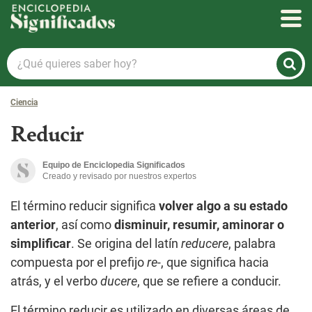
Enciclopedia Significados
¿Qué
quieres
saber
Ciencia
hoy?
Reducir
Equipo de Enciclopedia Significados
Creado y revisado por nuestros expertos
El término reducir significa
volver algo a su estado
anterior
, así como
disminuir, resumir, aminorar o
simplificar
. Se origina del latín
reducere
, palabra
compuesta por el prefijo
re-
, que significa hacia
atrás, y el verbo
ducere
, que se refiere a conducir.
El término reducir es utilizado en diversas áreas de