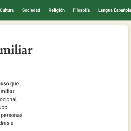
Cultura
Sociedad
Religión
Filosofía
Lengua Español
amiliar
buso
que
amiliar
ocional,
rupo
e personas
dres e