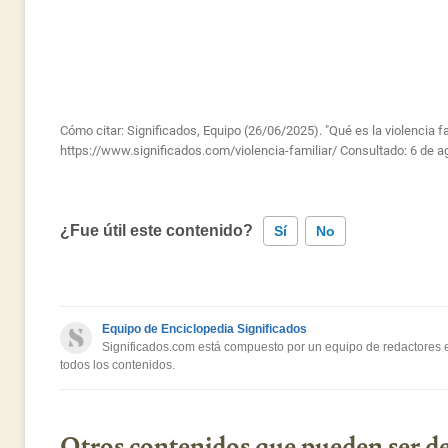
Cómo citar: Significados, Equipo (26/06/2025). "Qué es la violencia fa
https://www.significados.com/violencia-familiar/
Consultado:
6 de a
¿Fue útil este contenido?
Sí
No
Este contenido contiene información incorrecta
Equipo de Enciclopedia Significados
Este contenido no tiene la información que busco
Significados.com está compuesto por un equipo de redactores es
todos los contenidos.
Otro
Otros contenidos que pueden ser de