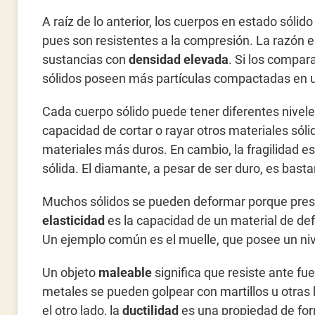
A raíz de lo anterior, los cuerpos en estado sóli
pues son resistentes a la compresión. La razón es
sustancias con
densidad elevada
. Si los compar
sólidos poseen más partículas compactadas en
Cada cuerpo sólido puede tener diferentes nivel
capacidad de cortar o rayar otros materiales sóli
materiales más duros. En cambio, la fragilidad e
sólida. El diamante, a pesar de ser duro, es bastan
Muchos sólidos se pueden deformar porque presen
elasticidad
es la capacidad de un material de def
Un ejemplo común es el muelle, que posee un nive
Un objeto
maleable
significa que resiste ante f
metales se pueden golpear con martillos u otras 
el otro lado, la
ductilidad
es una propiedad de form