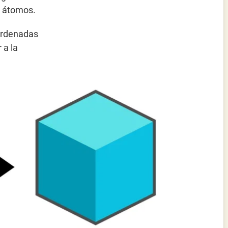
y átomos.
 ordenadas
 a la