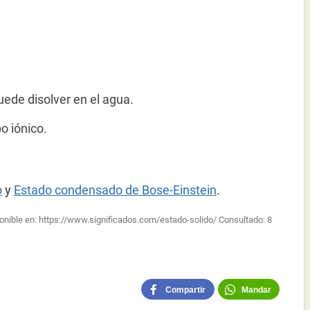
puede disolver en el agua.
po iónico.
o
y
Estado condensado de Bose-Einstein
.
ponible en:
https://www.significados.com/estado-solido/
Consultado:
8
Compartir
Mandar