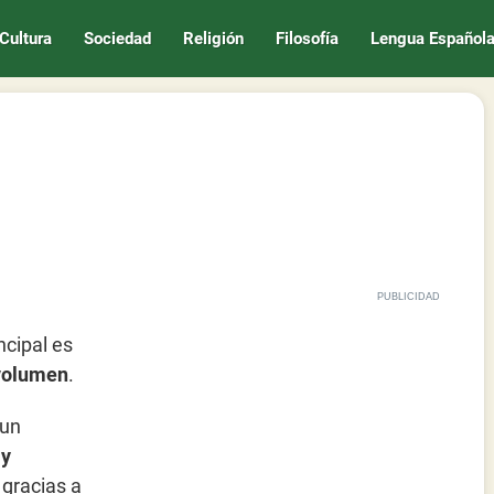
Cultura
Sociedad
Religión
Filosofía
Lengua Español
ncipal es
 volumen
.
 un
 y
 gracias a