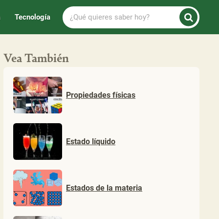
¿Qué
a
Tecnología
quieres
saber
hoy?
Vea También
Propiedades físicas
Estado líquido
Estados de la materia