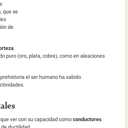
e
, que se
les
ión de
orteza
o puro (oro, plata, cobre), como en aleaciones
 prehistoria el ser humano ha sabido
ctividades.
tales
ne que ver con su capacidad como
conductores
 de ductilidad.