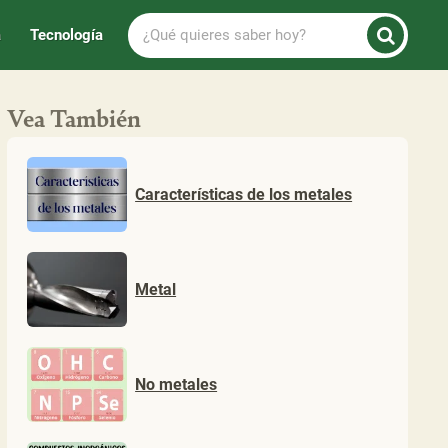
¿Qué
a
Tecnología
quieres
saber
hoy?
Vea También
Características de los metales
Metal
No metales