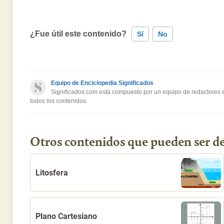
¿Fue útil este contenido?
Sí
No
Este contenido contiene información incorrecta
Equipo de Enciclopedia Significados
Este contenido no tiene la información que busco
Significados.com está compuesto por un equipo de redactores es
todos los contenidos.
Otro
Otros contenidos que pueden ser de
Litosfera
Plano Cartesiano