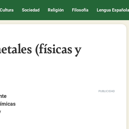
Cultura
Sociedad
Religión
Filosofía
Lengua Español
tales (físicas y
nte
uímicas
y