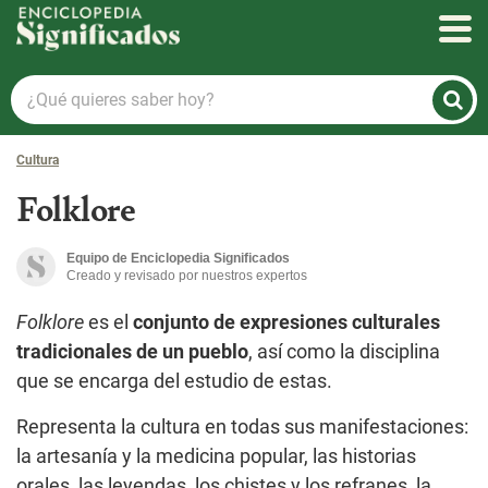
Enciclopedia Significados
¿Qué
quieres
saber
Cultura
hoy?
Folklore
Equipo de Enciclopedia Significados
Creado y revisado por nuestros expertos
Folklore
es el
conjunto de expresiones culturales
tradicionales de un pueblo
, así como la disciplina
que se encarga del estudio de estas.
Representa la cultura en todas sus manifestaciones:
la artesanía y la medicina popular, las historias
orales, las leyendas, los chistes y los refranes, la