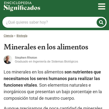
Enciclopedia Significados
¿Qué
quieres
saber
Ciencia
Biología
hoy?
Minerales en los alimentos
Stephen Rhoton
Graduado en Ingeniería de Sistemas Biológicos
Los minerales en los alimentos
son nutrientes que
necesitamos los seres humanos para realizar las
funciones vitales
. Son elementos naturales e
inorgánicos que presentan un bajo porcentaje en la
composición total de nuestro cuerpo.
Aunque precisamos de poca cantidad de minerales,