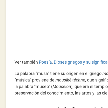
Ver también
Poesía
,
Dioses griegos y su signific
La palabra "musa" tiene su origen en el griego
mo
"música" proviene de
mousiké téchne
, que signif
la palabra "museo" (
Mouseion
), que era el templ
preservación del conocimiento, las artes y las cie