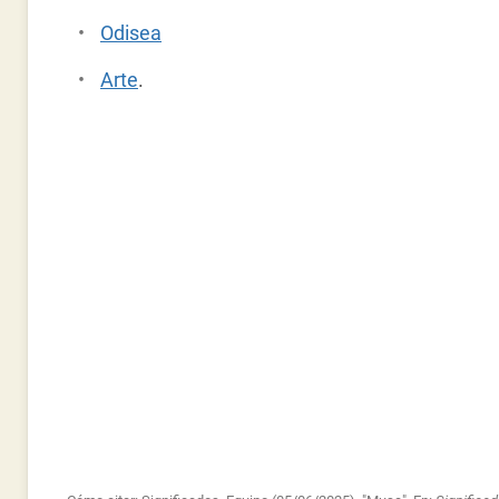
Odisea
Arte
.