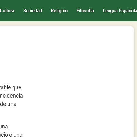
Cultura
Sociedad
Religión
Filosofía
Lengua Español
rable que
incidencia
 de una
 una
icio o una