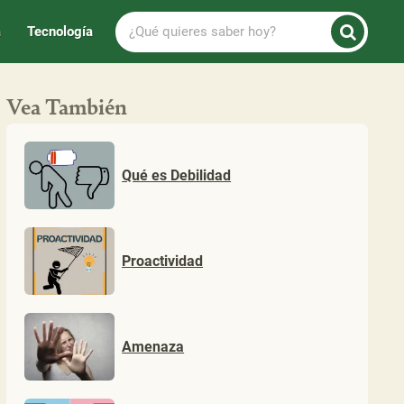
¿Qué
a
Tecnología
quieres
saber
hoy?
Vea También
Qué es Debilidad
Proactividad
Amenaza