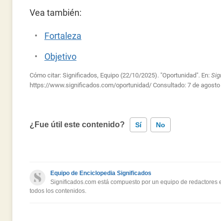
Vea también:
Fortaleza
Objetivo
Cómo citar: Significados, Equipo (22/10/2025). "Oportunidad". En:
Sig
https://www.significados.com/oportunidad/
Consultado:
7 de agosto
¿Fue útil este contenido?
Sí
No
Este contenido contiene información incorrecta
Equipo de Enciclopedia Significados
Este contenido no tiene la información que busco
Significados.com está compuesto por un equipo de redactores es
todos los contenidos.
Otro