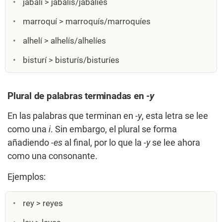
jabalí > jabalís/jabalíes
marroquí > marroquís/marroquíes
alhelí > alhelís/alhelíes
bisturí > bisturís/bisturíes
Plural de palabras terminadas en
-y
En las palabras que terminan en
-y
, esta letra se lee
como una
i
. Sin embargo, el plural se forma
añadiendo
-es
al final, por lo que la -
y
se lee ahora
como una consonante.
Ejemplos:
rey > reyes