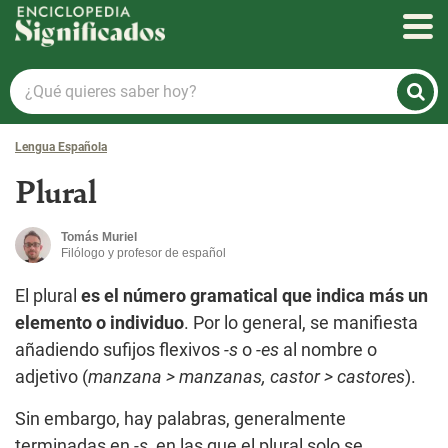
Enciclopedia Significados
¿Qué
quieres
saber
Lengua Española
hoy?
Plural
Tomás Muriel
Filólogo y profesor de español
El plural
es el número gramatical que indica más un
elemento o individuo
. Por lo general, se manifiesta
añadiendo sufijos flexivos
-s
o
-es
al nombre o
adjetivo (
manzana > manzanas, castor > castores
).
Sin embargo, hay palabras, generalmente
terminadas en
-s
, en las que el plural solo se