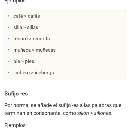
Ejemplos:
café > cafés
silla > sillas
récord > récords
muñeca > muñecas
pie > pies
iceberg > icebergs
Sufijo -es
Por norma, se añade el sufijo
-es
a las palabras que
terminan en consonante, como s
illón > sillones
.
Ejemplos: