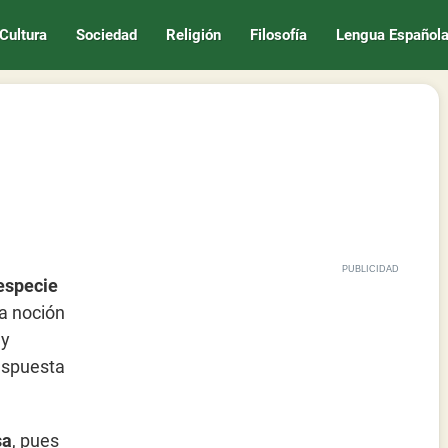
Cultura
Sociedad
Religión
Filosofía
Lengua Español
 especie
a noción
 y
respuesta
sa
, pues