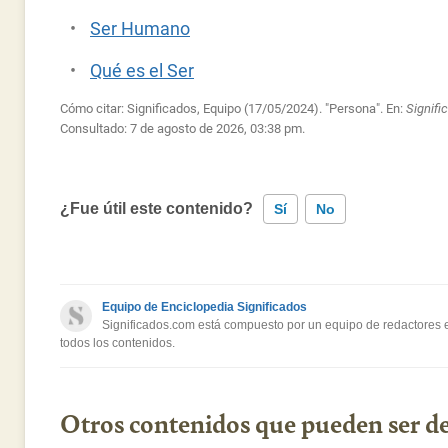
Ser Humano
Qué es el Ser
Cómo citar: Significados, Equipo (17/05/2024). "Persona". En:
Signif
Consultado:
7 de agosto de 2026, 03:38 pm.
¿Fue útil este contenido?
Sí
No
Este contenido contiene información incorrecta
Equipo de Enciclopedia Significados
Este contenido no tiene la información que busco
Significados.com está compuesto por un equipo de redactores es
todos los contenidos.
Otro
Otros contenidos que pueden ser de