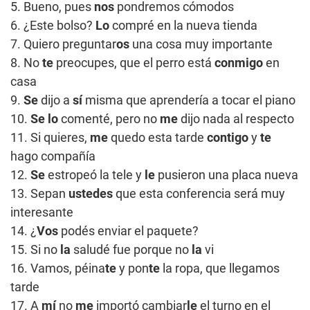
5. Bueno, pues
nos
pondremos cómodos
6. ¿Este bolso?
Lo
compré en la nueva tienda
7. Quiero preguntar
os
una cosa muy importante
8. No
te
preocupes, que el perro está
conmigo
en
casa
9.
Se
dijo a
sí
misma que aprendería a tocar el piano
10.
Se lo
comenté, pero no
me
dijo nada al respecto
11. Si quieres,
me
quedo esta tarde
contigo
y
te
hago compañía
12.
Se
estropeó la tele y
le
pusieron una placa nueva
13. Sepan
ustedes
que esta conferencia será muy
interesante
14. ¿
Vos
podés enviar el paquete?
15. Si no
la
saludé fue porque no
la
vi
16. Vamos, péina
te
y pon
te
la ropa, que llegamos
tarde
17. A
mí
no
me
importó cambiar
le
el turno en el