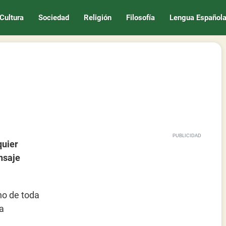
Cultura
Sociedad
Religión
Filosofía
Lengua Español
quier
nsaje
no de toda
la