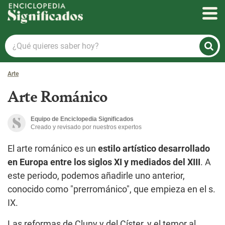
Enciclopedia Significados
¿Qué
quieres
saber
Arte
hoy?
Arte Románico
Equipo de Enciclopedia Significados
Creado y revisado por nuestros expertos
El arte románico es un
estilo artístico desarrollado
en Europa entre los siglos XI y mediados del XIII
. A
este periodo, podemos añadirle uno anterior,
conocido como "prerrománico", que empieza en el s.
IX.
Las reformas de Cluny y del Císter, y el temor al