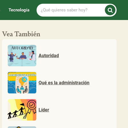
¿Qué
a
Tecnología
quieres
saber
hoy?
Vea También
Autoridad
Qué es la administración
Líder