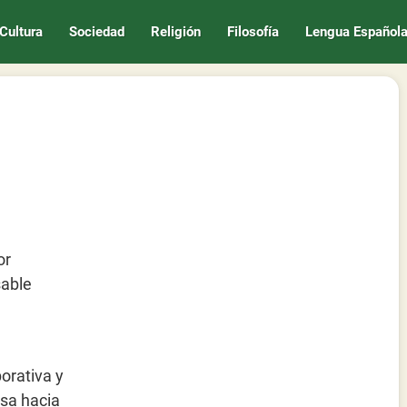
Cultura
Sociedad
Religión
Filosofía
Lengua Español
or
sable
n
porativa y
esa hacia