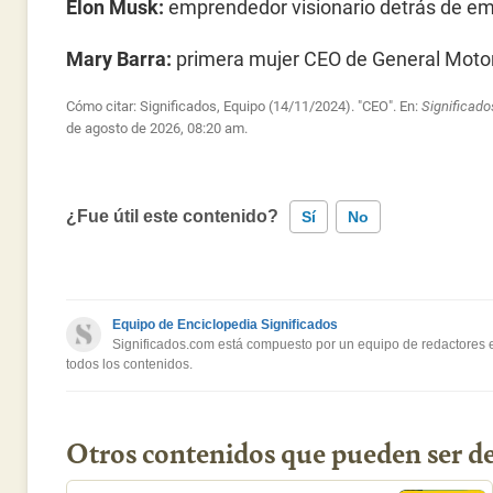
Elon Musk:
emprendedor visionario detrás de e
Mary Barra:
primera mujer CEO de General Moto
Cómo citar: Significados, Equipo (14/11/2024). "CEO". En:
Significad
de agosto de 2026, 08:20 am.
¿Fue útil este contenido?
Sí
No
Este contenido contiene información incorrecta
Equipo de Enciclopedia Significados
Este contenido no tiene la información que busco
Significados.com está compuesto por un equipo de redactores es
todos los contenidos.
Otro
Otros contenidos que pueden ser de