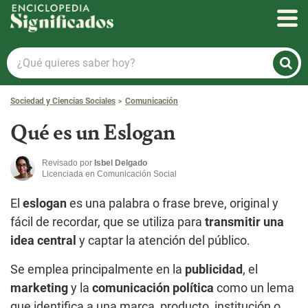
Enciclopedia Significados
¿Qué
quieres
saber
Sociedad y Ciencias Sociales
Comunicación
hoy?
Qué es un Eslogan
Revisado por
Isbel Delgado
Licenciada en Comunicación Social
El
eslogan
es una palabra o frase breve, original y
fácil de recordar, que se utiliza para
transmitir una
idea central
y captar la atención del público.
Se emplea principalmente en la
publicidad
, el
marketing
y la
comunicación política
como un lema
que identifica a una marca, producto, institución o