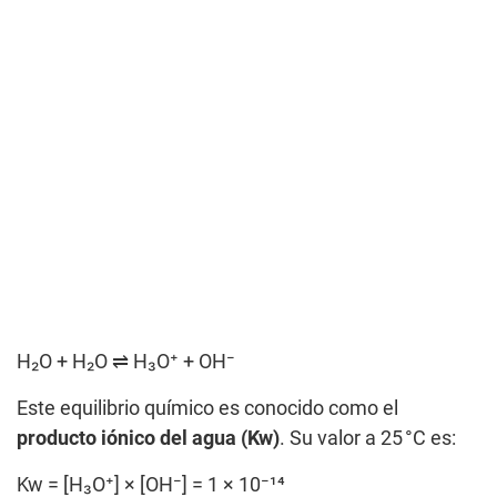
H₂O + H₂O ⇌ H₃O⁺ + OH⁻
Este equilibrio químico es conocido como el
producto iónico del agua (Kw)
. Su valor a 25 °C es:
Kw = [H₃O⁺] × [OH⁻] = 1 × 10⁻¹⁴