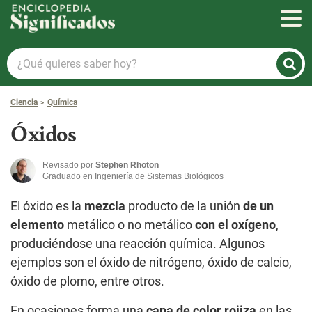
Enciclopedia Significados
¿Qué
quieres
saber
Ciencia
Química
hoy?
Óxidos
Revisado por
Stephen Rhoton
Graduado en Ingeniería de Sistemas Biológicos
El óxido es la
mezcla
producto de la unión
de un
elemento
metálico o no metálico
con el oxígeno
,
produciéndose una reacción química. Algunos
ejemplos son el óxido de nitrógeno, óxido de calcio,
óxido de plomo, entre otros.
En ocasiones forma una
capa de color rojiza
en las