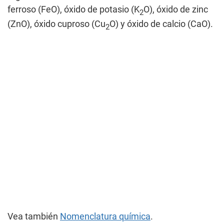
ferroso (FeO), óxido de potasio (K
O), óxido de zinc
2
(ZnO), óxido cuproso (Cu
O) y óxido de calcio (CaO).
2
Vea también
Nomenclatura química
.