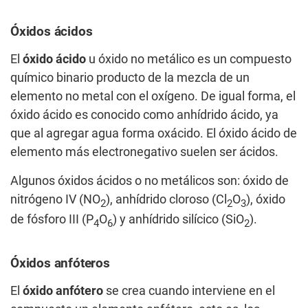
Óxidos ácidos
El
óxido ácido
u óxido no metálico es un compuesto
químico binario producto de la mezcla de un
elemento no metal con el oxígeno. De igual forma, el
óxido ácido es conocido como anhídrido ácido, ya
que al agregar agua forma oxácido. El óxido ácido de
elemento más electronegativo suelen ser ácidos.
Algunos óxidos ácidos o no metálicos son: óxido de
nitrógeno IV (NO
), anhídrido cloroso (Cl
O
), óxido
2
2
3
de fósforo III (P
O
) y anhídrido silícico (SiO
).
4
6
2
Óxidos anfóteros
El
óxido anfótero
se crea cuando interviene en el