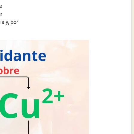
e
r
a y, por