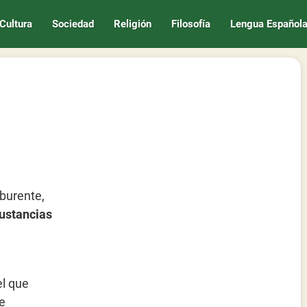
Cultura
Sociedad
Religión
Filosofía
Lengua Español
burente,
sustancias
l que
e