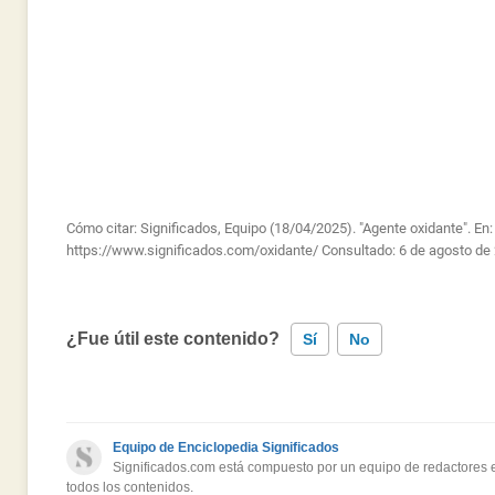
Cómo citar: Significados, Equipo (18/04/2025). "Agente oxidante". En
https://www.significados.com/oxidante/
Consultado:
6 de agosto de
¿Fue útil este contenido?
Sí
No
Este contenido contiene información incorrecta
Equipo de Enciclopedia Significados
Este contenido no tiene la información que busco
Significados.com está compuesto por un equipo de redactores es
todos los contenidos.