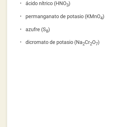
ácido nítrico (HNO
)
3
permanganato de potasio (KMnO
)
4
azufre (S
)
8
dicromato de potasio (Na
Cr
O
)
2
2
7