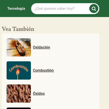
¿Qué
a
Tecnología
quieres
saber
hoy?
Vea También
Oxidación
Combustión
Óxidos