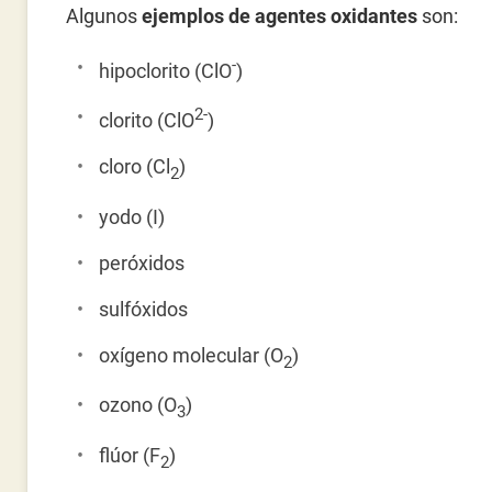
Algunos
ejemplos de agentes oxidantes
son:
-
hipoclorito (ClO
)
2-
clorito (ClO
)
cloro (Cl
)
2
yodo (I)
peróxidos
sulfóxidos
oxígeno molecular (O
)
2
ozono (O
)
3
flúor (F
)
2