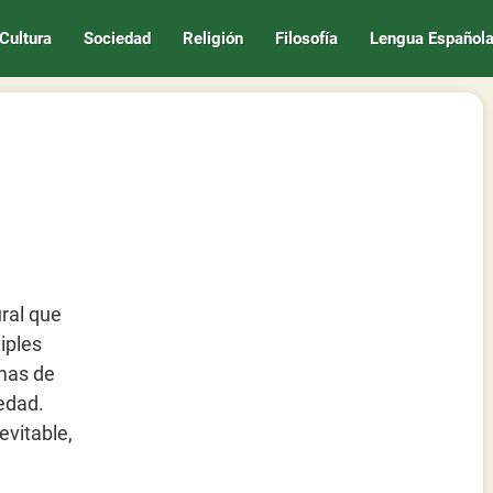
Cultura
Sociedad
Religión
Filosofía
Lengua Español
ural que
iples
rmas de
edad.
evitable,