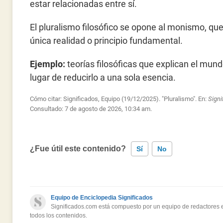
estar relacionadas entre sí.
El pluralismo filosófico se opone al monismo, que
única realidad o principio fundamental.
Ejemplo:
teorías filosóficas que explican el mund
lugar de reducirlo a una sola esencia.
Cómo citar: Significados, Equipo (19/12/2025). "Pluralismo". En:
Sign
Consultado:
7 de agosto de 2026, 10:34 am.
¿Fue útil este contenido?
Sí
No
Este contenido contiene información incorrecta
Equipo de Enciclopedia Significados
Este contenido no tiene la información que busco
Significados.com está compuesto por un equipo de redactores es
todos los contenidos.
Otro