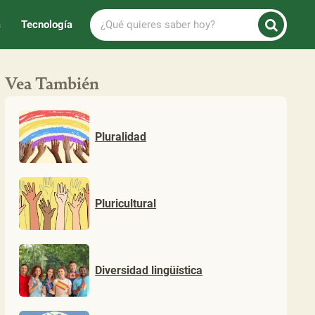
¿Qué
a
Tecnología
quieres
saber
hoy?
Vea También
Pluralidad
Pluricultural
Diversidad lingüística