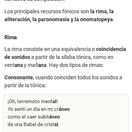
Los principales recursos fónicos son
la rima, la
aliteración, la paronomasia y la onomatopeya
.
Rima
La rima consiste en una equivalencia o
coincidencia
de sonidos
a partir de la sílaba tónica, como en
vent
ana
y
mañ
ana
. Hay dos tipos de rimas:
Consonante
, cuando coinciden todos los sonidos a
partir de la tónica:
¡Oh, terremoto ment
al
!
Yo sentí un día en mi cr
áneo
como el caer subit
áneo
de una Babel de crist
al
.