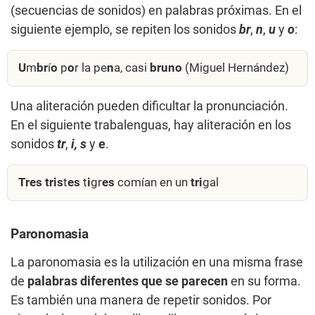
(secuencias de sonidos) en palabras próximas. En el
siguiente ejemplo, se repiten los sonidos
br
,
n
,
u
y
o
:
U
m
br
í
o
p
o
r la pe
n
a, casi
bruno
(Miguel Hernández)
Una aliteración pueden dificultar la pronunciación.
En el siguiente trabalenguas, hay aliteración en los
sonidos
tr
,
i, s
y
e
.
Tres
tris
t
es
t
i
gr
es
comían en un
tri
gal
Paronomasia
La paronomasia es la utilización en una misma frase
de
palabras diferentes que se parecen
en su forma.
Es también una manera de repetir sonidos. Por