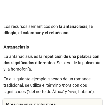
Los recursos semánticos son
la antanaclasis, la
dilogía, el calambur y el retuécano
.
Antanaclasis
La antanaclasis es la
repetición de una palabra con
dos significados diferentes
. Se sirve de la polisemia
y la homofonía.
En el siguiente ejemplo, sacado de un romance
tradicional, se utiliza el término
mora
con dos
significados (ʻdel norte de Áfricaʼ y ʻvivir, habitarʼ):
Mora
que en su pecho
mora