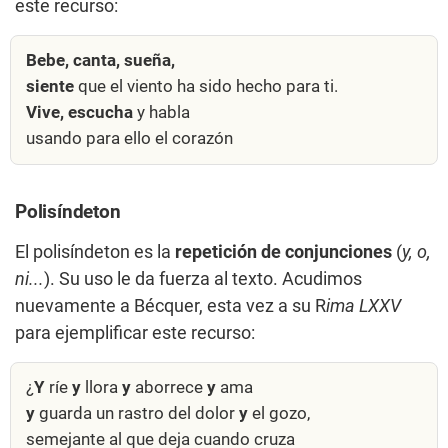
este recurso:
Bebe, canta, sueña,
siente
que el viento ha sido hecho para ti.
Vive, escucha
y habla
usando para ello el corazón
Polisíndeton
El polisíndeton es la
repetición de conjunciones
(
y, o,
ni...
). Su uso le da fuerza al texto. Acudimos
nuevamente a Bécquer, esta vez a su R
ima LXXV
para ejemplificar este recurso:
¿
Y
ríe
y
llora
y
aborrece
y
ama
y
guarda un rastro del dolor
y
el gozo,
semejante al que deja cuando cruza