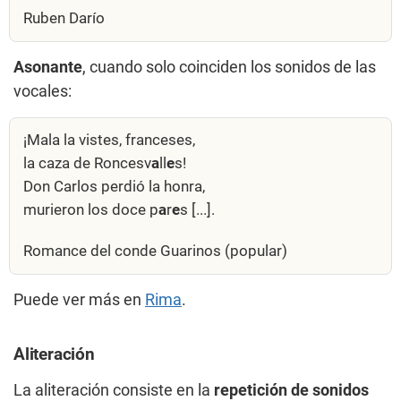
Ruben Darío
Asonante
, cuando solo coinciden los sonidos de las
vocales:
¡Mala la vistes, franceses,
la caza de Roncesv
a
ll
e
s!
Don Carlos perdió la honra,
murieron los doce p
a
r
e
s [...].
Romance del conde Guarinos (popular)
Puede ver más en
Rima
.
Aliteración
La aliteración consiste en la
repetición de sonidos