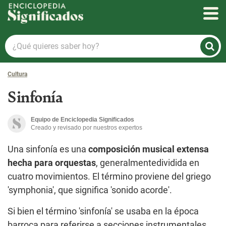
Enciclopedia Significados
¿Qué
quieres
saber
Cultura
hoy?
Sinfonía
Equipo de Enciclopedia Significados
Creado y revisado por nuestros expertos
Una sinfonía es una
composición musical extensa
hecha para orquestas
, generalmentedividida en
cuatro movimientos. El término proviene del griego
'symphonia', que significa 'sonido acorde'.
Si bien el término 'sinfonía' se usaba en la época
barroca para referirse a secciones instrumentales